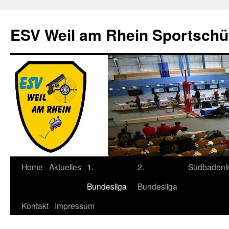
Zum
Inhalt
ESV Weil am Rhein Sportschü
springen
Home
Aktuelles
1.
2.
Südbadenl
Bundesliga
Bundesliga
Kontakt
Impressum