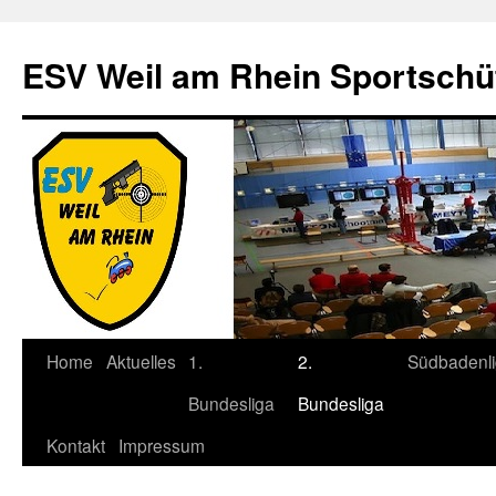
Zum
Inhalt
ESV Weil am Rhein Sportschü
springen
Home
Aktuelles
1.
2.
Südbadenl
Bundesliga
Bundesliga
Kontakt
Impressum