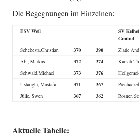
Die Begegnungen im Einzelnen:
ESV Weil
SV Kelhe
Gmünd
370
390
Schebesta,Christian
Zlatic,And
372
374
Abt, Markus
Karsch,T
373
376
Schwald,Michael
Heilgemei
371
367
Ustaoglu, Mustafa
Piechacze
367
362
Jülle, Swen
Rosner, Se
Aktuelle Tabelle: