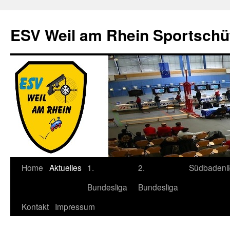
Zum
Inhalt
ESV Weil am Rhein Sportschü
springen
Home
Aktuelles
1.
2.
Südbadenl
Bundesliga
Bundesliga
Kontakt
Impressum