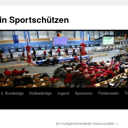
in Sportschützen
2. Bundesliga
Südbadenliga
Jugend
Sponsoren
Förderverein
Tr
Ein maßgeschneiderter Saisonauftakt
→