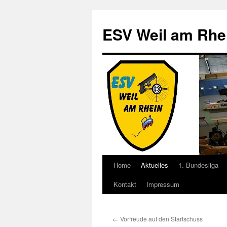
Zum
Inhalt
ESV Weil am Rhe
springen
Home
Aktuelles
1. Bundesliga
Kontakt
Impressum
←
Vorfreude auf den Startschuss